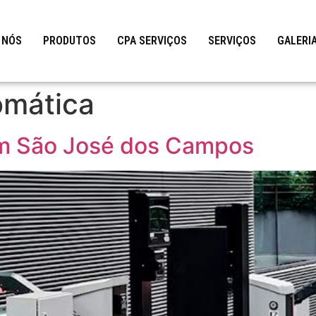
 NÓS
PRODUTOS
CPA SERVIÇOS
SERVIÇOS
GALERI
omática
m São José dos Campos