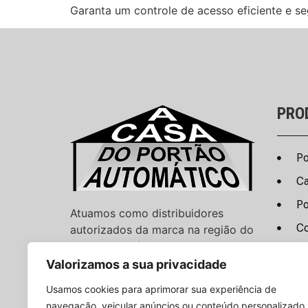
Garanta um controle de acesso eficiente e s
PRO
Po
Ca
Po
Atuamos como distribuidores
Co
autorizados da marca na região do
Vale do Paraíba e Litoral Norte.
Câ
Valorizamos a sua privacidade
Al
Usamos cookies para aprimorar sua experiência de
navegação, veicular anúncios ou conteúdo personalizado